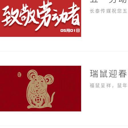
长泰传媒祝您
瑞鼠迎春 | 
福鼠呈祥，鼠