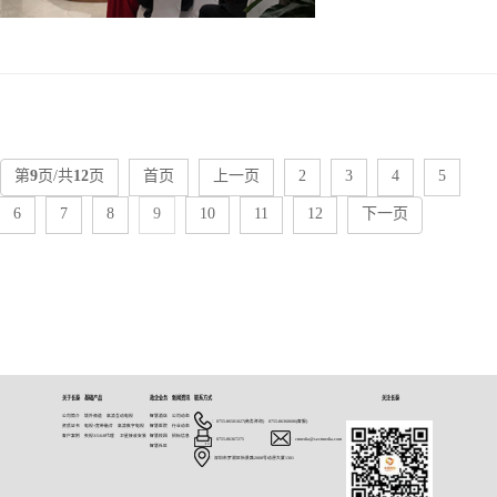
话题得到广泛
第
9
页/共
12
页
首页
上一页
2
3
4
5
6
7
8
9
10
11
12
下一页
关于长泰
基础产品
政企业务
新闻资讯
联系方式
关注长泰
公司简介
境外频道
高清互动电视
智慧酒店
公司动态
：0755-86501027(商务咨询) 0755-86360606(客服)
资质证书
电视+宽带融合
高清数字电视
智慧医院
行业动态
客户案例
央视3/5/6/8代理
卫星接收安装
智慧校园
招标信息
：0755-86367275
：ctmedia@szctmedia.com
智慧社区
：深圳市罗湖区怡景路2008号动漫大厦1301