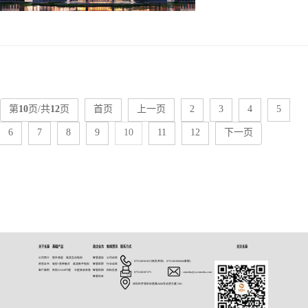
第
10
页/共
12
页
首页
上一页
2
3
4
5
6
7
8
9
10
11
12
下一页
关于长泰
基础产品
政企业务
新闻资讯
联系方式
关注长泰
公司简介
境外频道
高清互动电视
智慧酒店
公司动态
：0755-86501027(商务咨询) 0755-86360606(客服)
资质证书
电视+宽带融合
高清数字电视
智慧医院
行业动态
客户案例
央视3/5/6/8代理
卫星接收安装
智慧校园
招标信息
：0755-86367275
：ctmedia@szctmedia.com
智慧社区
：深圳市罗湖区怡景路2008号动漫大厦1301