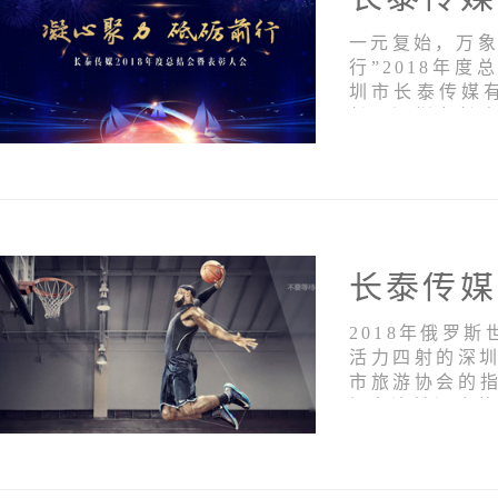
一元复始，万象
行”2018年
圳市长泰传媒
长、深圳市长
公司董事会秘
及其他经营班子
2018年俄罗
活力四射的深圳
市旅游协会的
知名连锁酒店的
旨在通过篮球
众多品牌酒店的了