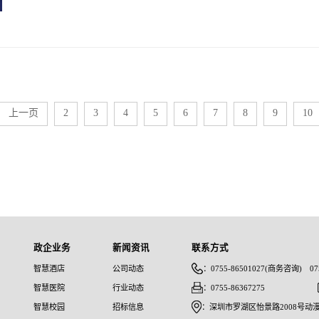
成为客人互动娱乐、获取旅游资讯的有效媒介，
酒店变得越来越智慧。
上一页
2
3
4
5
6
7
8
9
10
政企业务
新闻资讯
联系方式
智慧酒店
公司动态
：0755-86501027(商务咨询) 075
智慧医院
行业动态
：0755-86367275
智慧校园
招标信息
：深圳市罗湖区怡景路2008号动漫