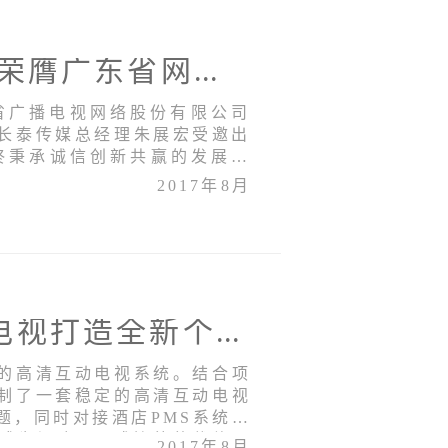
携手共创智慧酒店 长泰传媒荣膺广东省网年度优秀合作伙伴
东省广播电视网络股份有限公司
行。长泰传媒总经理朱展宏受邀出
终秉承诚信创新共赢的发展理
2017年8月
鸿丰大酒店：长泰高清互动电视打造全新个性化旅居体验
的高清互动电视系统。结合项
制了一套稳定的高清互动电视
题，同时对接酒店PMS系统，
成为酒店VIP式接待的载体，
2017年8月