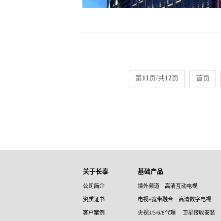
第
11
页/共
12
页
首页
关于长泰
基础产品
公司简介
境外频道
高清互动电视
资质证书
电视+宽带融合
高清数字电视
客户案例
央视3/5/6/8代理
卫星接收安装