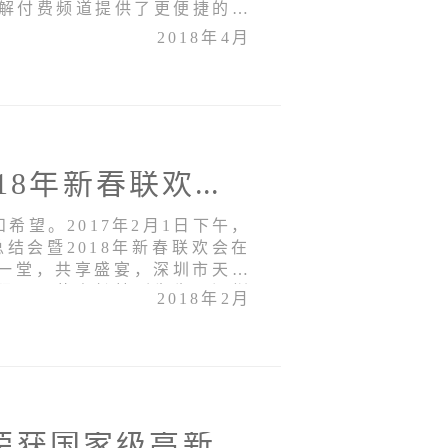
了解付费频道提供了更便捷的渠
2018年4月
长泰传媒2017年总结会暨2018年新春联欢会圆满结束
望。2017年2月1日下午，
总结会暨2018年新春联欢会在
一堂，共享盛宴，深圳市天威
限公司董事长林刚先生、深圳
2018年2月
媒有限公司副董事长古达祥先
新征程，新跨越！长泰传媒荣获国家级高新技术企业认定