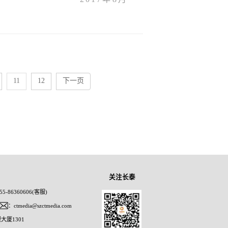
客人的愉悦感将进一步提升，
11
12
下一页
关注长泰
5-86360606(客服)
：ctmedia@szctmedia.com
大厦1301