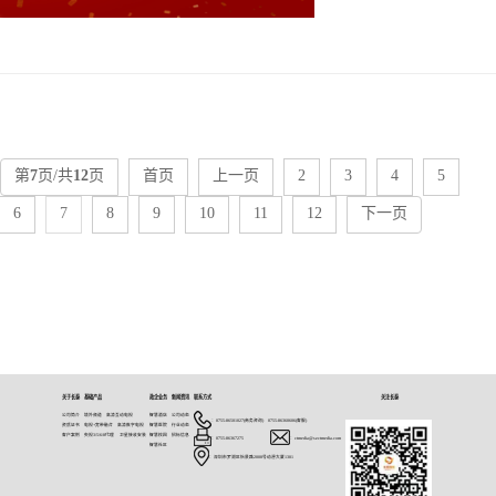
第
7
页/共
12
页
首页
上一页
2
3
4
5
6
7
8
9
10
11
12
下一页
关于长泰
基础产品
政企业务
新闻资讯
联系方式
关注长泰
公司简介
境外频道
高清互动电视
智慧酒店
公司动态
：0755-86501027(商务咨询) 0755-86360606(客服)
资质证书
电视+宽带融合
高清数字电视
智慧医院
行业动态
客户案例
央视3/5/6/8代理
卫星接收安装
智慧校园
招标信息
：0755-86367275
：ctmedia@szctmedia.com
智慧社区
：深圳市罗湖区怡景路2008号动漫大厦1301