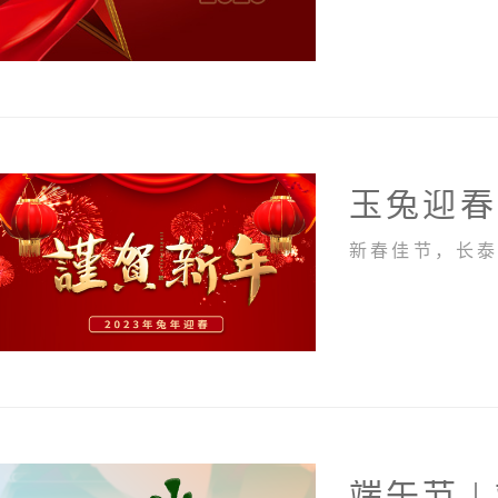
玉兔迎春
新春佳节，长
端午节 