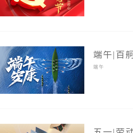
端午|百
端午
五一|劳