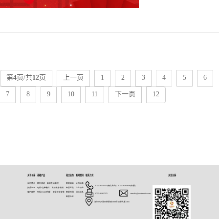
第
4
页/共
12
页
上一页
1
2
3
4
5
6
7
8
9
10
11
下一页
12
关于长泰
基础产品
政企业务
新闻资讯
联系方式
关注长泰
公司简介
境外频道
高清互动电视
智慧酒店
公司动态
：0755-86501027(商务咨询) 0755-86360606(客服)
资质证书
电视+宽带融合
高清数字电视
智慧医院
行业动态
客户案例
央视3/5/6/8代理
卫星接收安装
智慧校园
招标信息
：0755-86367275
：ctmedia@szctmedia.com
智慧社区
：深圳市罗湖区怡景路2008号动漫大厦1301