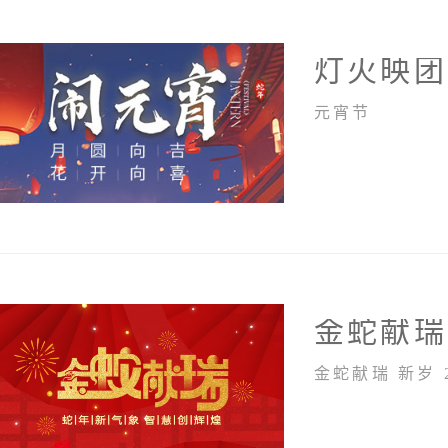
灯火映团
元宵节
金蛇献瑞
金蛇献瑞 