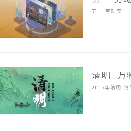
五一 劳动节
清明| 
202