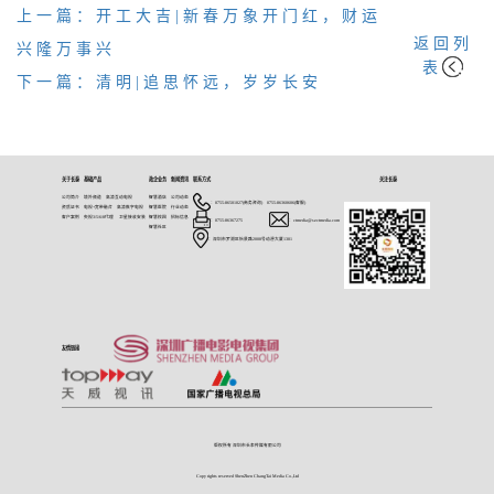
上一篇：开工大吉|新春万象开门红，财运
返回列
兴隆万事兴
表
下一篇：清明|追思怀远，岁岁长安
关于长泰
基础产品
政企业务
新闻资讯
联系方式
关注长泰
公司简介
境外频道
高清互动电视
智慧酒店
公司动态
：0755-86501027(商务咨询) 0755-86360606(客服)
资质证书
电视+宽带融合
高清数字电视
智慧医院
行业动态
客户案例
央视3/5/6/8代理
卫星接收安装
智慧校园
招标信息
：0755-86367275
：ctmedia@szctmedia.com
智慧社区
：深圳市罗湖区怡景路2008号动漫大厦1301
友情链接
版权所有 深圳市长泰传媒有限公司
Copy rights reserved ShenZhen ChangTai Media Co.,Ltd